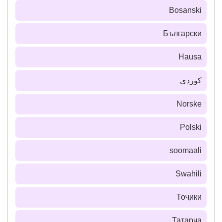
Bosanski
Български
Hausa
كوردی
Norske
Polski
soomaali
Swahili
Тоҷики
Татарча