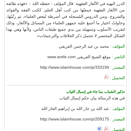
الدرر البهية في الألغاز الفقهية: قال المؤلف - حفظه الله -: «فهذه طائفة
من الألغاز الفقهية جمعتُها من كتب أهل العلم; ككتب الفقه والفوائد
والشروح، ومن الدروس المُسجلة في أشرطة لبعض العلماء، ثم رتَّبتُها،
وحاولتُ اختيار ما أجمعَ عليه جمهور العلماء من المسائل والألغاز، وذلك
لتقريب الأسلوب وتسهيله بين يدي جميع طبقات الناس، ولأنها وهي بهذا
الشكل المختصر لا تحتمل ذكر الخلافات والترجيحات».
المؤلف :
محمد بن عبد الرحمن العريفي
الناشر :
موقع الشيخ العريفي www.arefe.com
المصدر :
http://www.islamhouse.com/p/333194
التحميل :
تذكير الشباب بما جاء في إسبال الثياب
في هذه الرسالة بيان حكم إسبال الثياب.
المؤلف :
عبد الله بن جار الله بن إبراهيم الجار الله
المصدر :
http://www.islamhouse.com/p/209175
التحميل :