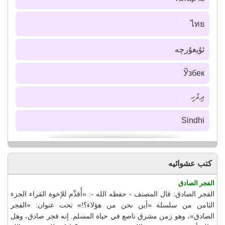
ไทย
ئۇيغۇرچە
Ўзбек
ދިވެހި
Sindhi
كتب عشوائيه
الفجر الصادق
الفجر الصادق: قال المصنف - حفظه الله -: «أُقدِّم للإخوة القراء الجزء
الثامن من سلسلة «أين نحن من هؤلاء؟!» تحت عنوان: «الفجر
الصادق»، وهو زمن مشرق ناصع في حياة المسلم. إنه فجر صادق، وهل