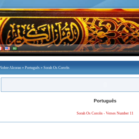
Nobre Alcorao
»
Português
» Sorah Os Corcéis
Português
Sorah Os Corcéis - Verses Number 11