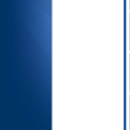
53- A Estrela
54- A Lua
55- O Clemente
56- O Eventos Inevitável
57- O Ferro
58- A Discussão
59- O Desterro
60- A Examinada
61- As Fileiras
62- A Sexta-Feira
63- Os Hipócritas
64- As Defraudações
Recíprocas
65- O Divórcio
66- As Proibições
67- A Soberania
68- O cálamo
69- A Realidade
70- As Vias de Ascensão
71- Noé
72- Os Gênios
73- O Acobertado
74- O Emantado
75- A Ressurreição