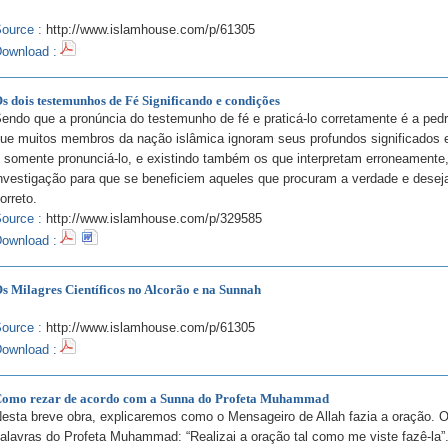
ource :
http://www.islamhouse.com/p/61305
ownload :
s dois testemunhos de Fé Significando e condições
endo que a pronúncia do testemunho de fé e praticá-lo corretamente é a ped
ue muitos membros da nação islâmica ignoram seus profundos significados e
 somente pronunciá-lo, e existindo também os que interpretam erroneamente
nvestigação para que se beneficiem aqueles que procuram a verdade e dese
orreto.
ource :
http://www.islamhouse.com/p/329585
ownload :
s Milagres Científicos no Alcorão e na Sunnah
ource :
http://www.islamhouse.com/p/61305
ownload :
omo rezar de acordo com a Sunna do Profeta Muhammad
esta breve obra, explicaremos como o Mensageiro de Allah fazia a oração. O
alavras do Profeta Muhammad: “Realizai a oração tal como me viste fazê-la”