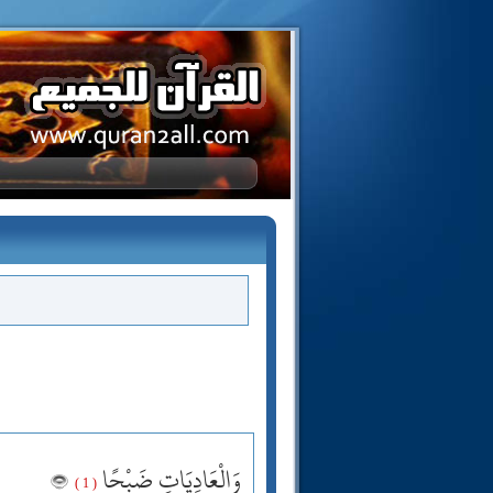
وَالْعَادِيَاتِ ضَبْحًا
( 1 )