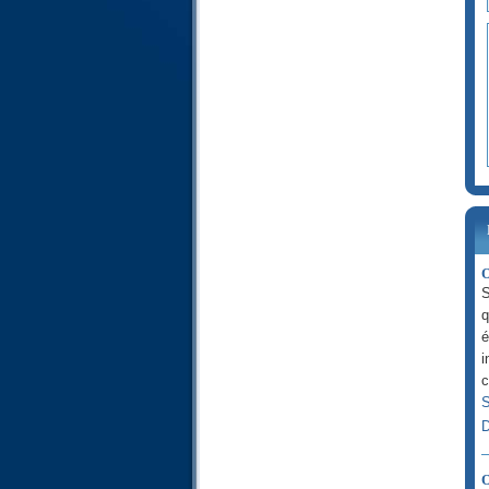
76- O Homem
77- Os Enviados
78- A Notícia
79- Os Arrebatadores
80- O Austero
81- O Enrolamento
82- O Fendimento
83- Os Fraudadores
84- A Fenda
85- As Constelações
86- O Visitante Noturno
87- O Altíssimo
88- O Evento Assolador
O
89- A Aurora
S
90- A Metrópole
q
91- O sol
é
92- A Noite
i
93- As Horas da Manhã
c
94- O Conforto
95- O Figo
S
96- O Coágulo
D
97- O Decreto
98- A Evidência
O
99- O Terremoto