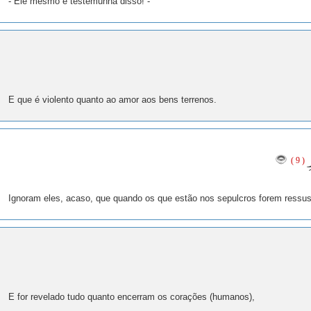
- Ele mesmo é testemunha disso! -
E que é violento quanto ao amor aos bens terrenos.
ِ
( 9 )
Ignoram eles, acaso, que quando os que estão nos sepulcros forem ressus
E for revelado tudo quanto encerram os corações (humanos),