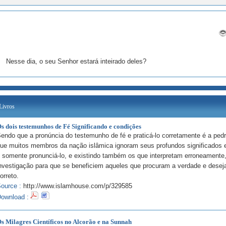
Nesse dia, o seu Senhor estará inteirado deles?
Livros
s dois testemunhos de Fé Significando e condições
endo que a pronúncia do testemunho de fé e praticá-lo corretamente é a ped
ue muitos membros da nação islâmica ignoram seus profundos significados e
 somente pronunciá-lo, e existindo também os que interpretam erroneamente
nvestigação para que se beneficiem aqueles que procuram a verdade e dese
orreto.
ource :
http://www.islamhouse.com/p/329585
ownload :
s Milagres Científicos no Alcorão e na Sunnah