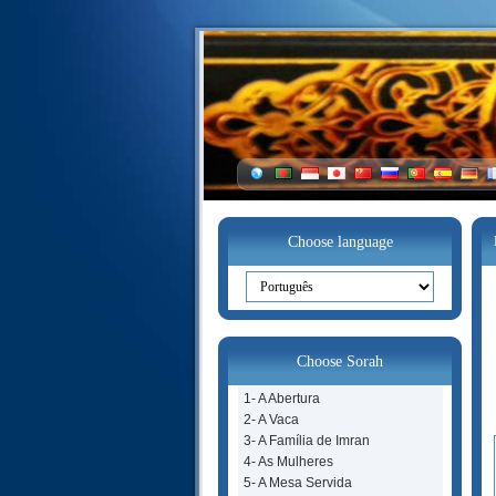
Choose language
Choose Sorah
1- A Abertura
2- A Vaca
3- A Família de Imran
4- As Mulheres
5- A Mesa Servida