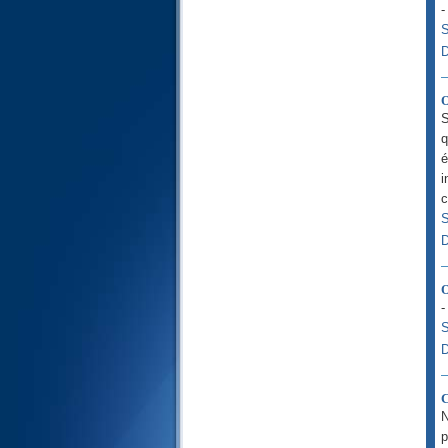
-
100- Os Corcéis
S
101- A Calamidade
D
102- A Cobiça
103- A Era
104- O Difamador
O
105- O Elefante
S
106- Os Coraixitas
q
107- Os Obséquios
é
108- A Abundância
i
109- Os Incrédulos
c
110- O Socorro
S
111- O Esparto
D
112- A Unicidade
113- A Alvorada
114- Os Humanos
O
-
S
D
C
N
p