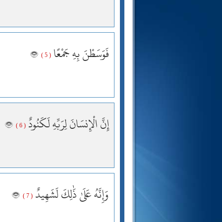
فَوَسَطْنَ بِهِ جَمْعًا
( 5 )
إِنَّ الْإِنسَانَ لِرَبِّهِ لَكَنُودٌ
( 6 )
وَإِنَّهُ عَلَىٰ ذَٰلِكَ لَشَهِيدٌ
( 7 )