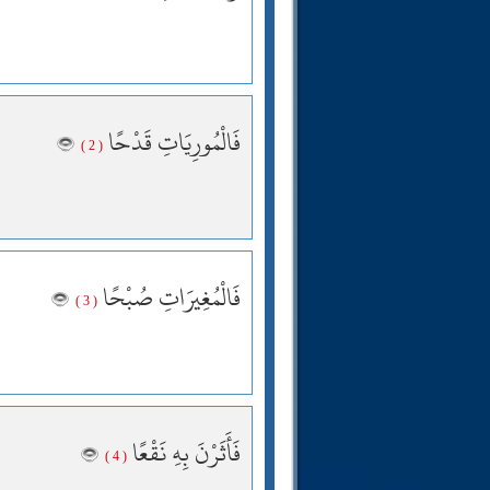
فَالْمُورِيَاتِ قَدْحًا
( 2 )
فَالْمُغِيرَاتِ صُبْحًا
( 3 )
فَأَثَرْنَ بِهِ نَقْعًا
( 4 )