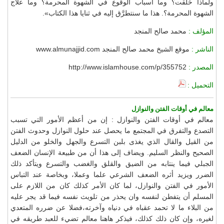
ولماذا خُلقت؟ وما أسباب الوقوع في الشهوة المحرمة؟ وما علاج
الشهوة المحرمة؟. هذا ما سنتطرَّق إليه في ثنايا هذا الكتاب».
المؤلف :
محمد صالح المنجد
الناشر :
موقع الشيخ محمد صالح المنجد www.almunajjid.com
المصدر :
http://www.islamhouse.com/p/355752
التحميل :
معالم في أوقات الفتن والنوازل
معالم في أوقات الفتن والنوازل : إن من أعظم الأمور التي تسبب
التصدع والتفرق في المجتمع ما يحصل عند حلول النوازل وحدوث الفتن
من القيل والقال الذي يغذى بلبن التسرع والجهل والخلو من الدليل
الصحيح والنظر السليم. ويضاف إلى هذا أن من طبيعة الإنسان الضعف
الجبلي فيما ينتابه من الضيق والقلق والغضب والتسرع ويتأكد ذلك
الضرر ويزيد أثره الضعف الشرعي علما وعملا، وبخاصة عند التباس
الأمور في الفتن والنوازل، لما كان الأمر كذلك كان من اللازم على
المسلم أن يتفطن لنفسه وان يحذر من تلويث نفسه فيما قد يجر عليه
من البلاء ما لا تحمد عقباه في دنياه وآخرته،فضلا عن ضرره المتعدي
لغيره، وإن كان ذلك كذلك، فيذكر هاهنا معالم تضيء للعبد طريقه في