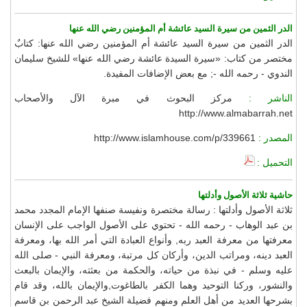
الدر الثمين من سيرة السيد عائشة أم المؤمنين رضي الله عنها
الدر الثمين من سيرة السيد عائشة أم المؤمنين رضي الله عنها: كتابٌ
مختصر من كتاب: «سيرة السيدة عائشة رضي الله عنها» للشيخ سليمان
الندوي - رحمه الله -; مع بعض الإضافات المفيدة.
الناشر :
مركز البحوث في مبرة الآل والأصحاب
http://www.almabarrah.net
المصدر :
http://www.islamhouse.com/p/339661
التحميل :
حاشية ثلاثة الأصول وأدلتها
ثلاثة الأصول وأدلتها : رسالة مختصرة ونفيسة صنفها الإمام المجدد محمد
بن عبد الوهاب - رحمه الله - تحتوي على الأصول الواجب على الإنسان
معرفتها من معرفة العبد ربه, وأنواع العبادة التي أمر الله بها، ومعرفة
العبد دينه، ومراتب الدين، وأركان كل مرتبة، ومعرفة النبي - صلى الله
عليه وسلم - في نبذة من حياته، والحكمة من بعثته، والإيمان بالبعث
والنشور، وركنا التوحيد وهما الكفر بالطاغوت,والإيمان بالله، وقد قام
بشرحها العديد من أهل العلم ومنهم فضيلة الشيخ عبد الرحمن بن قاسم