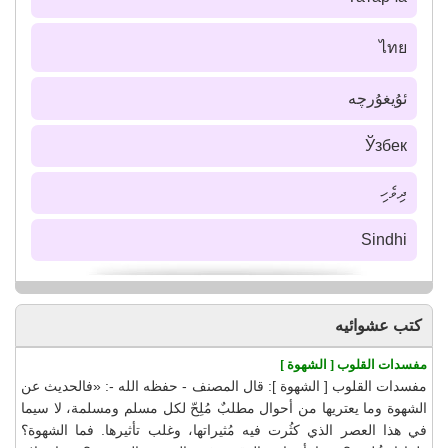
ไทย
ئۇيغۇرچە
Ўзбек
ދިވެހި
Sindhi
كتب عشوائيه
مفسدات القلوب [ الشهوة ]
مفسدات القلوب [ الشهوة ]: قال المصنف - حفظه الله -: «فالحديث عن
الشهوة وما يعتريها من أحوال مطلبٌ مُلِحّ لكل مسلم ومسلمة، لا سيما
في هذا العصر الذي كثُرت فيه مُثيراتها، وغلب تأثيرها. فما الشهوة؟