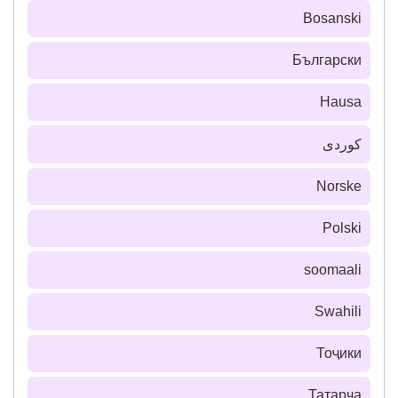
Bosanski
Български
Hausa
كوردی
Norske
Polski
soomaali
Swahili
Тоҷики
Татарча