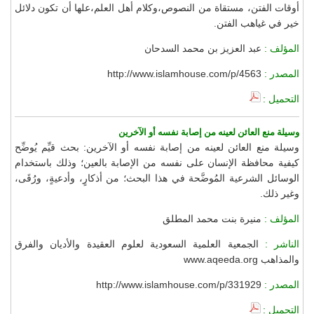
أوقات الفتن، مستقاة من النصوص،وكلام أهل العلم،علها أن تكون دلائل
خير في غياهب الفتن.
المؤلف :
عبد العزيز بن محمد السدحان
المصدر :
http://www.islamhouse.com/p/4563
التحميل :
وسيلة منع العائن لعينه من إصابة نفسه أو الآخرين
وسيلة منع العائن لعينه من إصابة نفسه أو الآخرين: بحث قيِّم يُوضِّح
كيفية محافظة الإنسان على نفسه من الإصابة بالعين؛ وذلك باستخدام
الوسائل الشرعية المُوضَّحة في هذا البحث؛ من أذكارٍ، وأدعيةٍ، ورُقَى،
وغير ذلك.
المؤلف :
منيرة بنت محمد المطلق
الناشر :
الجمعية العلمية السعودية لعلوم العقيدة والأديان والفرق
والمذاهب www.aqeeda.org
المصدر :
http://www.islamhouse.com/p/331929
التحميل :