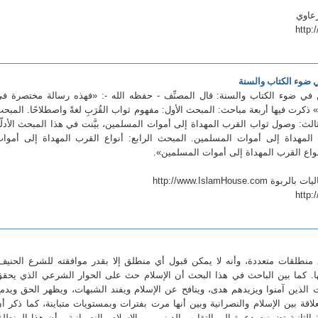
رعاوي
http:
 ضوء الكتاب والسنة
في ضوء الكتاب والسنة: قال المصنِّف - حفظه الله -: «فهذه رسالة مختصرة ف
كرت فيها أربعة مباحث: المبحث الأول: مفهوم ثواب القُرَبِ لغةً واصطلاحًا. المبح
الث: وصول ثواب القرب المهداة إلى أموات المسلمين، بيَّنت في هذا المبحث الأدلّ
مهداة إلى أموات المسلمين. المبحث الرابع: أنواع القرب المهداة إلى أموا
واع القرب المهداة إلى أموات المسلمين».
http://www.IslamHou
http:
منطلقات متعددة، وأنه لا يمكن قبول أي منطلق إلا بقدر موافقته للشرع الحنيف
ها. كما بين الباحث في هذا البحث أن الإسلام حث على الحوار الشرعي الذي يحق
 الذين آمنوا ويزيدهم هدى، وينافح عن الإسلام ويفند الشبهات، ويظهر الحق ويدم
علاقة بين الإسلام والنصرانية وبين أنها مرت بفترات وبمستويات متباينة، كما ذكر أ
الثانية تضمنت دعوة إلى التقارب الديني بين الإسلام والنصرانية، وأن هذا المنطل