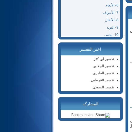
6- الأنعام
7- الأعراف
8- الأنفال
9- التوبة
ن
10- يونس
11- هود
اختر التفسير
12- يوسف
13- الرعد
تفسير ابن كثر
14- إبراهيم
تفسير الجلالين
15- الحجر
تفسير الطبري
16- النحل
تفسير القرطبي
17- الإسراء
تفسير السعدي
18- الكهف
19- مريم
المشاركه
20- طه
21- الأنبياء
ى
22- الحج
،
23- المؤمنون