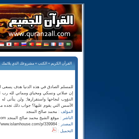
القرآن الكريم
»
الكتب
» مشروعك الذي يلائمك
للمسلم الصادق في هذه الدنيا هدف يسعى لتح
الدؤوب لنجاحها واستقرارها; ولن يتأتى ل
الأسس التي يقوم عليها؟ جواب ذلك تجده مسط
المؤلف :
محمد صالح المنجد
الناشر :
موقع الشيخ محمد صالح المنجد www.almunajjid.com
المصدر :
//www.islamhouse.com/p/339984
التحميل :