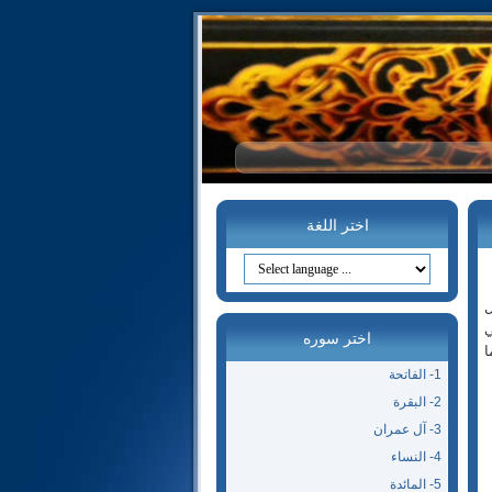
اختر اللغة
ل
عي
اختر سوره
ا
1- الفاتحة
2- البقرة
3- آل عمران
4- النساء
5- المائدة