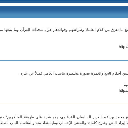
مع ما تفرق من كلام العلماء وطرائفهم وفوائدهم حول سجدات القرآن وما يتبعها م
http:
ة تبين أحكام الحج والعمرة بصورة مختصرة تناسب العامي فضلاً عن غيره.
ية
http:
يخ محمد بن عبد العزيز السليمان القرعاوي، وهو شرح على طريقة المتأخرين؛ حت
راد النص وشرح كلماته والمعنى الإجمالي ومايستفاد منه والمناسبة للباب مطلقاً