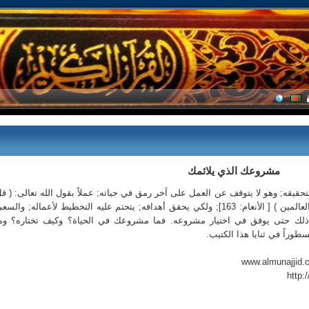
مشروعك الذي يلائمك
قيقه; وهو لا يتوقف عن العمل على آخر رمق في حياته; عملاً بقول الله تعالى: ( ق
إن صلاتي ونسكي ومحياي ومماتي لله رب العالمين ) [ الأنعام: 163]; ولكي يحقق أهدافه; يتحتم عليه التخطيط لأعماله; والس
ه ذلك حتى يوفق في اختيار مشروعه. فما مشروعك في الحياة؟ وكيف تختاره؟ وم
وراً في ثنايا هذا الكتيب.
http: