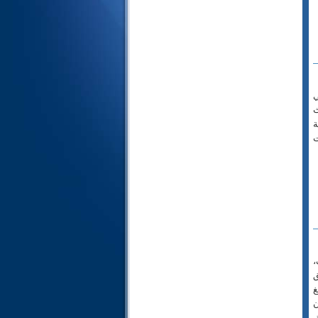
24- النور
25- الفرقان
26- الشعراء
27- النمل
28- القصص
ي
29- العنكبوت
ث
30- الروم
ة
ت
31- لقمان
32- السجدة
33- الأحزاب
34- سبأ
35- فاطر
36- يس
37- الصافات
،
38- ص
ق
39- الزمر
غ
40- غافر
ن
41- فصلت
ق