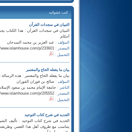
كتب عشوائيه
التبيان في سجدات القرآن
التبيان في سجدات القرآن : هذا الكتاب يج
أحكام.
المؤلف :
عبد العزيز بن محمد السدحان
المصدر :
//www.islamhouse.com/p/233601
التحميل :
بيان ما يفعله الحاج والمعتمر
بيان ما يفعله الحاج والمعتمر : هذه الرسال
المؤلف :
صالح بن فوزان الفوزان
الناشر :
جامعة الإمام محمد بن سعود الإسلام
المصدر :
//www.islamhouse.com/p/205552
التحميل :
الجديد في شرح كتاب التوحيد
الجديد في شرح كتاب التوحيد : تأليف الش
يتناسب مع ظروف أهل هذا العصر، وطريقته إي