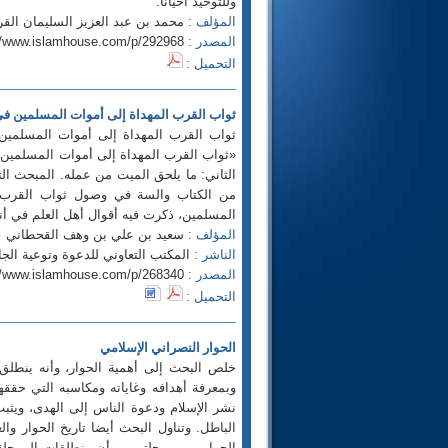
وللتوحيد أحياناً.
المؤلف :
محمد بن عبد العزيز السليمان الق
المصدر :
//www.islamhouse.com/p/292968
التحميل :
ثواب القرب المهداة إلى أموات المسلمين في
ثواب القرب المهداة إلى أموات المسلمين 
«ثواب القرب المهداة إلى أموات المسلمين» ذ
الثاني: ما يلحق الميت من عمله. المبحث الث
من الكتاب والسة في وصول ثواب القرب ال
المسلمين، ذكرت فيه أقوال أهل العلم في أن
المؤلف :
سعيد بن علي بن وهف القحطاني
الناشر :
المكتب التعاوني للدعوة وتوعية الجاليات بالربوة se.com
المصدر :
//www.islamhouse.com/p/268340
التحميل :
الحوار النصراني الإسلامي
خلص البحث إلى أهمية الحوار، وأنه ينطلق 
وبمعرفة أهدافه وغاياته ومكاسبه التي حقق
نشر الإسلام ودعوة الناس إلى الهدى، ويثبت
الباطل. وتناول البحث أيضا تاريخ الحوار وال
الحوار مر بمرحلتين ، وأن منطلقات المرحلة 