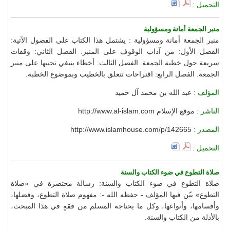
التحميل :
منبر الجمعة أمانة ومسؤولية
منبر الجمعة أمانة ومسؤولية : يشتمل هذا الكتاب على الفصول الآتية:
الفصل الأول: من آداب الوقوف على المنبر. الفصل الثاني: وقفات
سريعة حول خطبة الجمعة. الفصل الثالث: أخطاء ينبغي تجنبها على منبر
الجمعة. الفصل الرابع: اقتراحات تتعلق بالخطيب وبموضوع الخطبة.
المؤلف :
عبد الله بن محمد آل حميد
الناشر :
موقع الإسلام http://www.al-islam.com
المصدر :
http://www.islamhouse.com/p/142665
التحميل :
صلاة التطوع في ضوء الكتاب والسنة
صلاة التطوع في ضوء الكتاب والسنة: رسالة مختصرة في «صلاة
التطوع» بيّن فيها المؤلف - حفظه الله -: مفهوم صلاة التطوع، وفضلها،
وأقسامها، وأنواعها، وكل ما يحتاجه المسلم من فقهٍ في هذا المبحث،
بالأدلة من الكتاب والسنة.