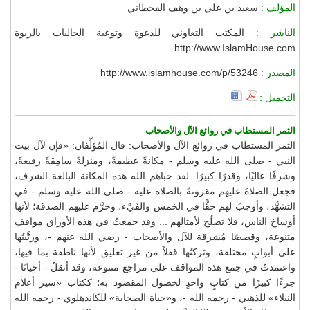
المؤلف :
سعيد بن علي بن وهف القحطاني
الناشر :
المكتب التعاوني للدعوة وتوعية الجاليات بالربوة
http://www.IslamHouse.com
المصدر :
http://www.islamhouse.com/p/53246
التحميل :
الثمر المستطاب في روائع الآل والأصحاب
الثمر المستطاب في روائع الآل والأصحاب: قال المُؤلِّفان: «فإن لآل بيت
النبي - صلى الله عليه وسلم - مكانةً عظيمةً، ومنزلةً سامِقةً رفيعةً،
وشرفًا عاليًا، وقدرًا كبيرًا. لقد حباهم الله هذه المكانة البالغة الشرف،
فجعل الصلاةَ عليهم مقرونةً بالصلاة عليه - صلى الله عليه وسلم - في
التشهُّد، وأوجبَ لهم حقًّا في الخمس والفَيْء، وحرَّم عليهم الصدقة؛ لأنها
أوساخ الناس، فلا تصلُح لأمثالهم ... وقد جمعتُ في هذه الأوراق مواقف
متنوعة، وقصصًا مُشرقة للآل والأصحاب - رضي الله عنهم -، ورتَّبتُها
على أبوابٍ مختلفة، وتركتُها قفلاً من غير تعليق لأنها ناطقة بما فيها،
واعتمدتُ في جمع هذه المواقف على مراجع متنوعة، وقد أنقلُ - أحيانًا -
جزءًا كبيرًا من كتابٍ واحدٍ لحصول المقصود به؛ ككتاب «سير أعلام
النبلاء» للذهبي - رحمه الله -، و«حياة الصحابة» للكاندهلوي - رحمه الله