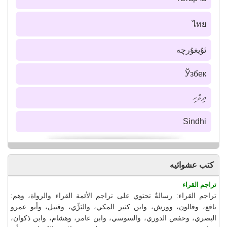
ไทย
ئۇيغۇرچە
Ўзбек
ދިވެހި
Sindhi
كتب عشوائيه
تراجم القراء
تراجم القراء: رسالةٌ تحتوي على تراجم الأئمة القراء والرواة، وهم:
نافع، وقالون، وورش، وابن كثير المكي، والبَزِّي، وقنبل، وأبو عمرو
البصري، وحفص الدوري، والسوسي، وابن عامر، وهشام، وابن ذكوان،