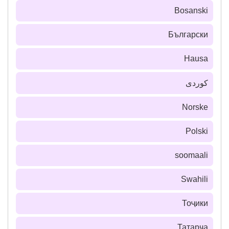
Bosanski
Български
Hausa
كوردی
Norske
Polski
soomaali
Swahili
Тоҷики
Татарча